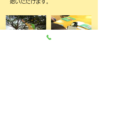
始いただけます。
次へ⇒
ホームに戻る
ページトップに戻る
事業所番号：1250101605 社会福祉法人 千
葉明徳会 児童発達支援事業所 ひかりぐみ
電話:
080-9686-0932
FAX：043-294-2730
住所： 〒267-0061 千葉市緑区土気町1626-5明
徳土気こども園２階
関連リンク
明徳土気こども園